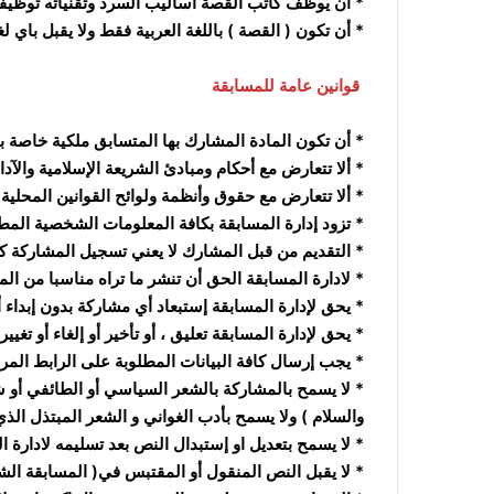
* أن يوظف كاتب القصة أساليب السرد وتقنياته توظيفا
* أن تكون ( القصة ) باللغة العربية فقط ولا يقبل باي لغ
قوانين عامة للمسابقة
* أن تكون المادة المشارك بها المتسابق ملكية خاصة به
* ألا تتعارض مع أحكام ومبادئ الشريعة الإسلامية والآدا
* ألا تتعارض مع حقوق وأنظمة ولوائح القوانين المحلية و
* تزود إدارة المسابقة بكافة المعلومات الشخصية المطل
* التقديم من قبل المشارك لا يعني تسجيل المشاركة كمل
* لادارة المسابقة الحق أن تنشر ما تراه مناسبا من ال
* يحق لإدارة المسابقة إستبعاد أي مشاركة بدون إبداء 
* يحق لإدارة المسابقة تعليق ، أو تأخير أو إلغاء أو 
* يجب إرسال كافة البيانات المطلوبة على الرابط المر
* لا يسمح بالمشاركة بالشعر السياسي أو الطائفي أو ش
والسلام ) ولا يسمح بأدب الغواني و الشعر المبتذل الذ
* لا يسمح بتعديل او إستبدال النص بعد تسليمه لادارة ال
* لا يقبل النص المنقول أو المقتبس في( المسابقة الش