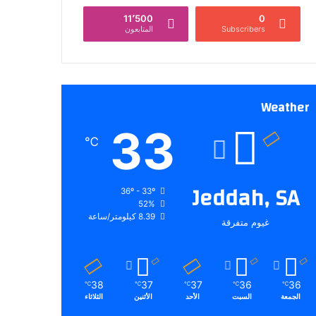
11٬500
0
Subscribers
المتابعون
Weather
33
℃
Jeddah, SA
36º - 33º
52%
8.39 كيلومتر/ساعة
غيوم متفرقة
38
37
37
36
36
℃
℃
℃
℃
℃
الجمعة
السبت
الأحد
الأثنين
الثلاثاء