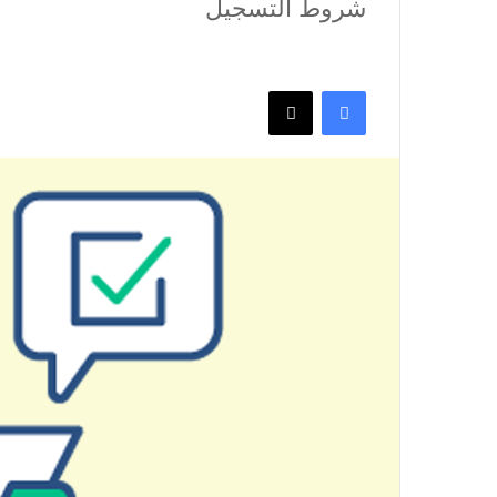
شروط التسجيل
فيسبوك
‫X