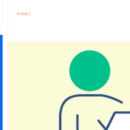
4٬044