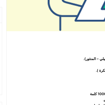
لي – المنثور).
.