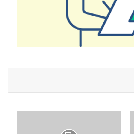
الخط
الزمني
للمسابقة