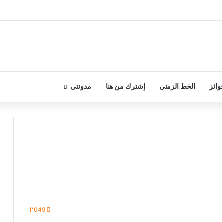
وائز
الخط الزمني
إشترك من هنا
مدونتي
1٬049