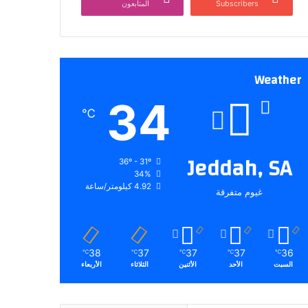
Subscribers
المتابعون
Weather
34
℃
Jeddah, SA
36º - 31º
34%
4.92 كيلومتر/ساعة
غيوم متفرقة
38
37
37
37
36
℃
℃
℃
℃
℃
السبت
الأحد
الأثنين
الثلاثاء
الأربعاء